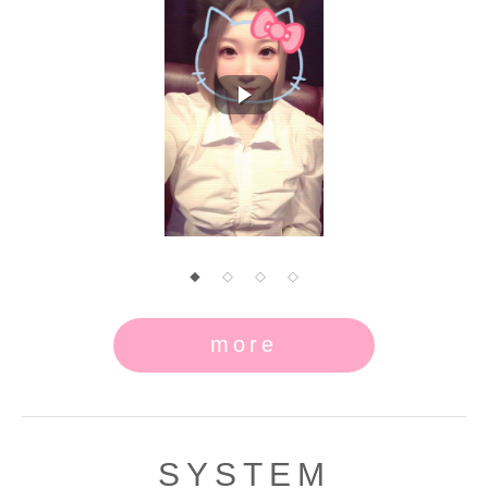
◆
◇
◇
◇
more
SYSTEM