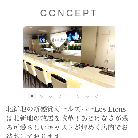
CONCEPT
◆
◇
◇
◇
◇
◇
◇
◇
◇
北新地の新感覚ガールズバーLes Liens
は北新地の敷居を改革！あどけなさが残
る可愛らしいキャストが煌めく店内でお
待ちしております。