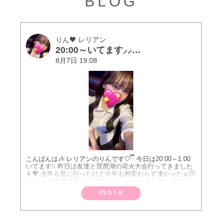
BLOG
りん🖤 レリアン
20:00～いてます⸝⸝> <⸝⸝♡
8月7日 19:08
こんばんは🎶 レリアンのりんです🤍ྀི 今日は20:00～1:00
いてます❕❕ 昨日は友達と琵琶湖の花火大会行ってきました
🎇💖 去年も見に行ったけど今年も相変わらず凄かったぁ🥺
♡ なんか今年は新しくドローンショーがあって、 ひこに
ゃんとか色々キャラクターが出てきて可愛かった
more
（՞>‎⩊<՞） 金晩たくさんお酒待ってまーす😻🤍ྀི